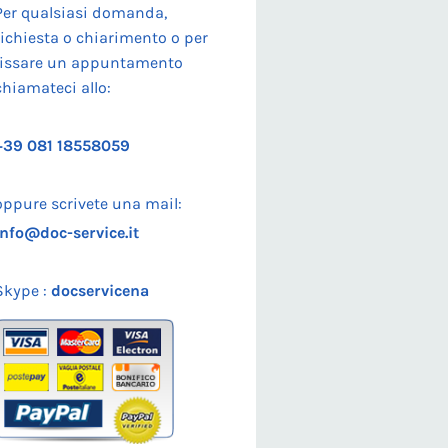
Per qualsiasi domanda,
richiesta o chiarimento o per
fissare un appuntamento
chiamateci allo:
+39 081 18558059
oppure scrivete una mail:
info@doc-service.it
Skype :
docservicena