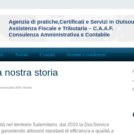
Agenzia di pratiche,Certificati e Servizi in Outso
Assistenza Fiscale e Tributaria – C.A.A.F.
Consulenza Amministrativa e Contabile
zi
Novità
Contatti
Termini e condizioni
 nostra storia
P
fessionalità dello Studio
I
vità nel territorio Salernitano, dal 2010 la DocService
garantendo altissimi standard di efficienza e qualità a